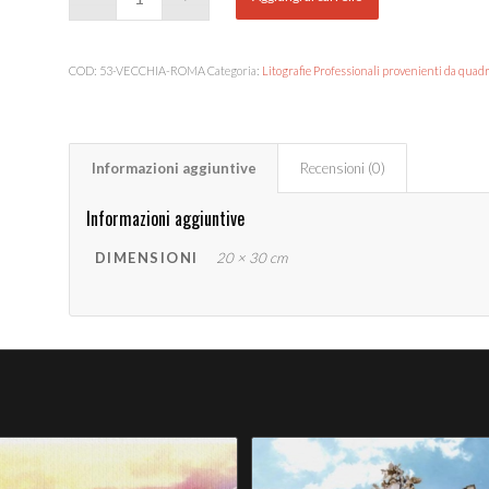
COD:
53-VECCHIA-ROMA
Categoria:
Litografie Professionali provenienti da quadri 
Informazioni aggiuntive
Recensioni (0)
Informazioni aggiuntive
DIMENSIONI
20 × 30 cm