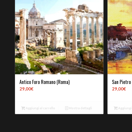
Antico Foro Romano (Roma)
San Pietro
29,00
€
29,00
€
Aggiungi al carrello
Mostra dettagli
Aggiungi 