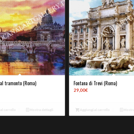
 al tramonto (Roma)
Fontana di Trevi (Roma)
29,00
€
al carrello
Mostra dettagli
Aggiungi al carrello
Mostra