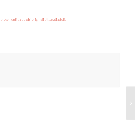
 provenienti da quadri originali pitturati ad olio