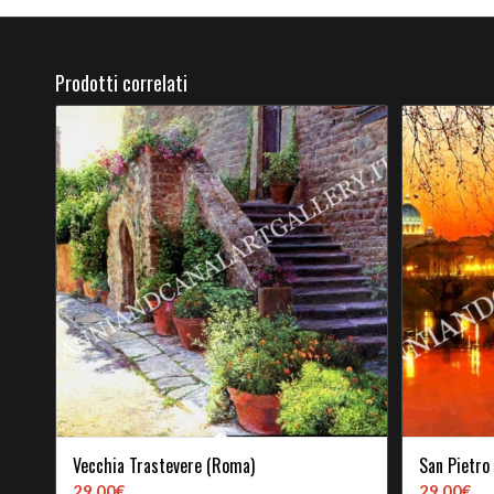
Prodotti correlati
Vecchia Trastevere (Roma)
San Pietro
29,00
€
29,00
€