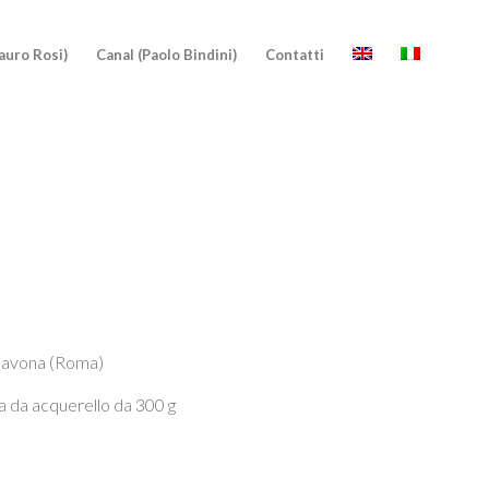
auro Rosi)
Canal (Paolo Bindini)
Contatti
a Navona (Roma)
ta da acquerello da 300 g