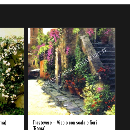
oma)
Trastevere – Vicolo con scala e fiori
(Roma)