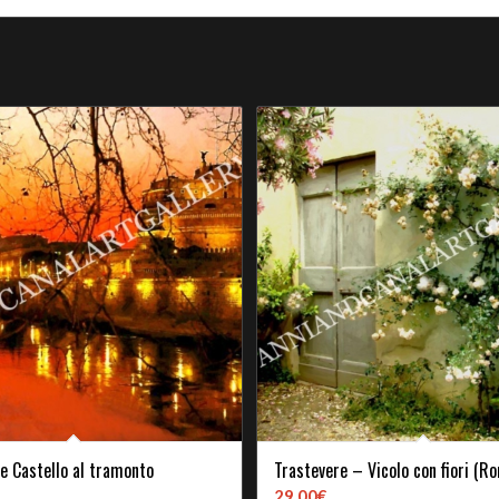
 e Castello al tramonto
Trastevere – Vicolo con fiori (R
29,00
€