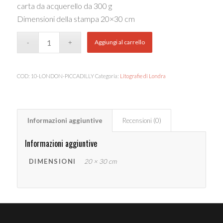
carta da acquerello da 300 g
Dimensioni della stampa 20×30 cm
Aggiungi al carrello
COD:
10-LONDON-PICCADILLY
Categoria:
Litografie di Londra
Informazioni aggiuntive
Recensioni (0)
Informazioni aggiuntive
DIMENSIONI
20 × 30 cm