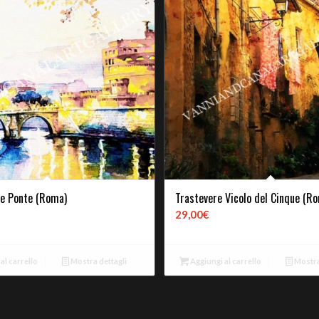
 e Ponte (Roma)
Trastevere Vicolo del Cinque (R
29,00
€
al carrello
Mostra dettagli
Aggiungi al carrello
Mostra