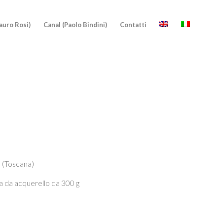
auro Rosi)
Canal (Paolo Bindini)
Contatti
o (Toscana)
ta da acquerello da 300 g