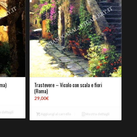
oma)
Trastevere – Vicolo con scala e fiori
(Roma)
29,00
€
 dettagli
Aggiungi al carrello
Mostra dettagli