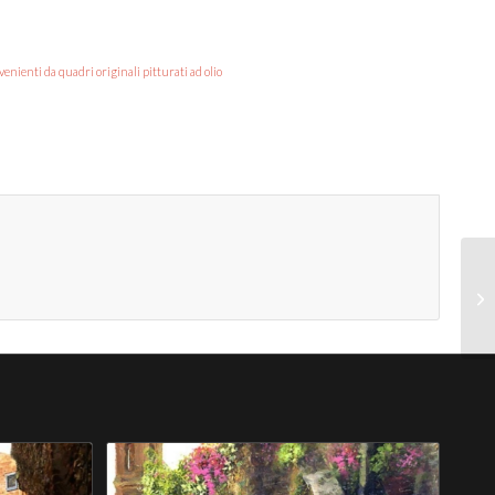
venienti da quadri originali pitturati ad olio