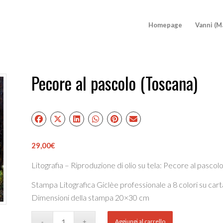
Homepage
Vanni (M
Pecore al pascolo (Toscana)
29,00
€
Litografia – Riproduzione di olio su tela: Pecore al pascol
Stampa Litografica Giclèe professionale a 8 colori su car
Dimensioni della stampa 20×30 cm
Aggiungi al carrello